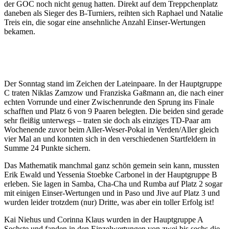
der GOC noch nicht genug hatten. Direkt auf dem Treppchenplatz
daneben als Sieger des B-Turniers, reihten sich Raphael und Natalie
Treis ein, die sogar eine ansehnliche Anzahl Einser-Wertungen
bekamen.
Der Sonntag stand im Zeichen der Lateinpaare. In der Hauptgruppe
C traten Niklas Zamzow und Franziska Gaßmann an, die nach einer
echten Vorrunde und einer Zwischenrunde den Sprung ins Finale
schafften und Platz 6 von 9 Paaren belegten. Die beiden sind gerade
sehr fleißig unterwegs – traten sie doch als einziges TD-Paar am
Wochenende zuvor beim Aller-Weser-Pokal in Verden/Aller gleich
vier Mal an und konnten sich in den verschiedenen Startfeldern in
Summe 24 Punkte sichern.
Das Mathematik manchmal ganz schön gemein sein kann, mussten
Erik Ewald und Yessenia Stoebke Carbonel in der Hauptgruppe B
erleben. Sie lagen in Samba, Cha-Cha und Rumba auf Platz 2 sogar
mit einigen Einser-Wertungen und in Paso und Jive auf Platz 3 und
wurden leider trotzdem (nur) Dritte, was aber ein toller Erfolg ist!
Kai Niehus und Corinna Klaus wurden in der Hauptgruppe A
Sechste und fanden in den Einzelwertungen von zwei bis sechs die