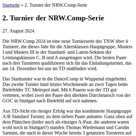
Startseite
»
2. Turnier der NRW.Comp-Serie
2. Turnier der NRW.Comp-Serie
27. August 2024
Die NRW.Comp 2024 ist eine neue Turnierserie des TNW über 4
Turniere, die dieses Jahr für die Altersklassen Hauptgruppe, Masters
I und Masters III in der Standard- und Latein-Sektion der
Leistungsklassen C, B und A ausgetragen wird. Die besten Paare
nach drei Turnieren qualifizieren sich für das Einladungsturnier, das
am 14. Dezember bei uns im TD stattfinden wird.
Das Startturnier war in die DanceComp in Wuppertal eingebettet.
Das zweite Turnier fand letztes Wochenende an zwei Tagen beim
Bielefelder TC Metropol statt. Mit 6 Paaren war der TD gut
vertreten, wobei zwei der Paare den direkten Durchmarsch von der
GOC in Stuttgart nach Bielefeld auf sich nahmen.
Aus TD-Sicht ein riesiger Erfolg war das kombinierte Hauptgruppe
A/B Standard Turnier, zu dem sieben Paare antraten. Ganz oben auf
dem Plätzchen (leider auch als einziges A-Paar, die anderen waren
wohl noch in Stuttgart?) standen Thomas Wiedemann und Carolin
Sarmini, die nach in dieser Woche bereits 3 getanzten Turnieren auf