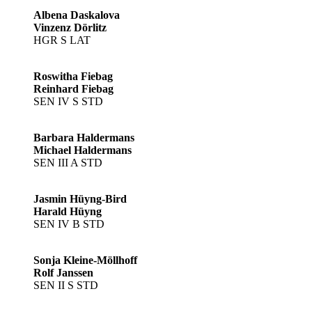
Albena Daskalova
Vinzenz Dörlitz
HGR S LAT
Roswitha Fiebag
Reinhard Fiebag
SEN IV S STD
Barbara Haldermans
Michael Haldermans
SEN III A STD
Jasmin Hüyng-Bird
Harald Hüyng
SEN IV B STD
Sonja Kleine-Möllhoff
Rolf Janssen
SEN II S STD