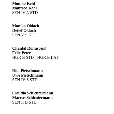
Monika Kehl
Manfred Kehl
SEN IV A STD
Monika Oldach
Detlef Oldach
SEN V S STD
Chantal Rönnspieß
Felix Peter​
HGR B STD - HGR B LAT
Rita Pietschmann
Uwe Pietschmann
SEN IV S STD
Claudia Schleutermann
Marcus Schleutermann
SEN II D STD