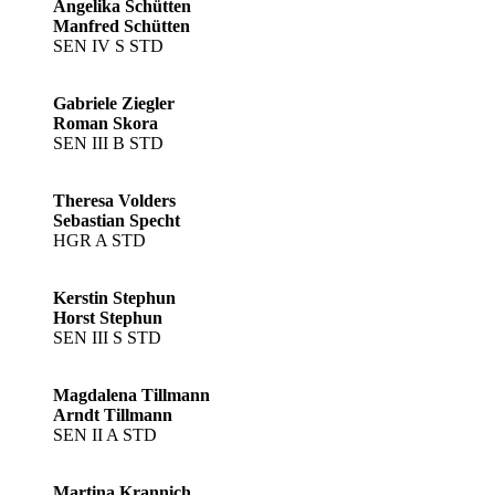
Angelika Schütten
Manfred Schütten
SEN IV S STD
Gabriele Ziegler
Roman Skora
SEN III B STD
Theresa Volders
Sebastian Specht
HGR A STD
Kerstin Stephun
Horst Stephun
SEN III S STD
Magdalena Tillmann
Arndt Tillmann
SEN II A STD
Martina Krannich