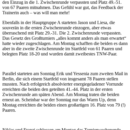
den Einzug in die 1. Zwischenrunde verpassten und Platz 49.-51.
von 67 Paaren mitnahmen. Das Gefühl war gut, das Feedback der
Trainerin auch – was will man mehr!
Ebenfalls in der Hauptgruppe A starteten Jason und Liesa, die
souverän in die ersten Zwischenrunde einzogen, aber etwas
überraschend mit Platz 29.-31. Die 2. Zwischenrunde verpassten.
Das Gesetz des Großturniers „alles kommt anders als man erwartet“
hatte wieder zugeschlagen. Am Montag schafften die beiden es dann
aber in die zweite Zwischenrunde im Startfeld von 61 Paaren und
belegten Platz 18-20 und wurden damit zweibestes TNW-Paar.
Parallel starteten am Sonntag Erik und Yessenia zum zweiten Mail in
Berlin, die sich einem Startfeld von insgesamt 78 Paaren stellen
mussten. Nach erfolgreich absolvierter energiegeladener Vorrunde
erreichten die beiden den geteilten 41.-44. Platz in der ersten
Zwischenrunde am späten Abend. Am Montag traten die beiden
erneut an. Scheinbar war der Sonntag nur das Warm Up, denn
Montag erreichten die beiden einen großartigen 16. Platz von 79 (!)
Paaren.
Niklas und Franzi schlossen am Montag das Turnierwochenende