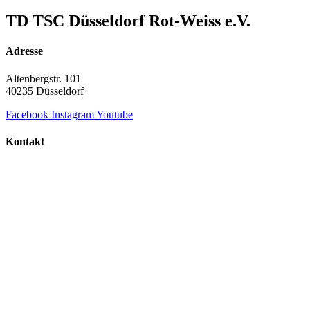
TD TSC Düsseldorf Rot-Weiss e.V.
Adresse
Altenbergstr. 101
40235 Düsseldorf
Facebook
Instagram
Youtube
Kontakt
+49 211 687 854 60
info@td-duesseldorf-rot-weiss.de
TD TSC Düsseldorf Rot-Weiss e.V.
© Copyright 2000 - 2026 | Alle Rechte vorbehalten.
Datenschutz
Impressum
Datenschutz
Impressum