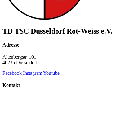
TD TSC Düsseldorf Rot-Weiss e.V.
Adresse
Altenbergstr. 101
40235 Düsseldorf
Facebook
Instagram
Youtube
Kontakt
+49 211 687 854 60
info@td-duesseldorf-rot-weiss.de
TD TSC Düsseldorf Rot-Weiss e.V.
© Copyright 2000 - 2026 | Alle Rechte vorbehalten.
Datenschutz
Impressum