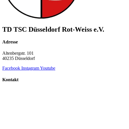
TD TSC Düsseldorf Rot-Weiss e.V.
Adresse
Altenbergstr. 101
40235 Düsseldorf
Facebook
Instagram
Youtube
Kontakt
+49 211 687 854 60
info@td-duesseldorf-rot-weiss.de
TD TSC Düsseldorf Rot-Weiss e.V.
© Copyright 2000 - 2026 | Alle Rechte vorbehalten.
Datenschutz
Impressum