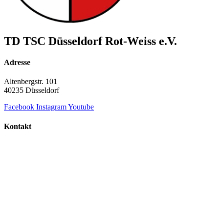
TD TSC Düsseldorf Rot-Weiss e.V.
Adresse
Altenbergstr. 101
40235 Düsseldorf
Facebook
Instagram
Youtube
Kontakt
+49 211 687 854 60
info@td-duesseldorf-rot-weiss.de
TD TSC Düsseldorf Rot-Weiss e.V.
© Copyright 2000 - 2026 | Alle Rechte vorbehalten.
Datenschutz
Impressum