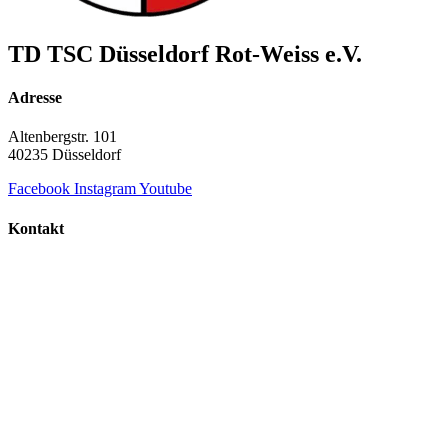
TD TSC Düsseldorf Rot-Weiss e.V.
Adresse
Altenbergstr. 101
40235 Düsseldorf
Facebook
Instagram
Youtube
Kontakt
+49 211 687 854 60
info@td-duesseldorf-rot-weiss.de
TD TSC Düsseldorf Rot-Weiss e.V.
© Copyright 2000 - 2026 | Alle Rechte vorbehalten.
Datenschutz
Impressum
Datenschutz
Impressum