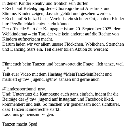
in denen Kinder kreativ und fröhlich sein dürfen.
•⁠ ⁠Recht auf Beteiligung: Jede Choreografie ist Ausdruck und
Stimme. Kinder zeigen, dass sie gehört und gesehen werden.
•⁠ ⁠Recht auf Schutz: Unser Verein ist ein sicherer Ort, an dem Kinder
ihre Persönlichkeit entwickeln können.
Der offizielle Start der Kampagne ist am 20. September 2025, dem
Weltkindertag – ein Tag, der wie kein anderer auf die Rechte von
Kindern aufmerksam macht.
Darum laden wir vor allem unsere Flöckchen, Wölkchen, Sternchen
und Dancing Stars ein, Teil dieser tollen Aktion zu werden:
Filmt euch beim Tanzen und beantwortet die Frage: „Ich tanze, weil
…“
Teilt euer Video mit dem Hashtag #MeinTanzMeinRecht und
markiert @tnw_jugend, @tnw_tanzen und gerne auch
@landessportbund_nrw.
Und: Unterstützt die Kampagne auch ganz einfach, indem ihr die
Beiträge der @tnw_jugend auf Instagram und Facebook liked,
kommentiert und teilt. So machen wir gemeinsam noch sichtbarer,
dass Tanzen Kinderrechte stärkt!
Lasst uns gemeinsam zeigen:
Tanzen macht Spaß.