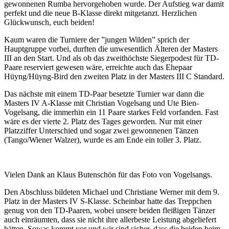
gewonnenen Rumba hervorgehoben wurde. Der Aufstieg war damit
perfekt und die neue B-Klasse direkt mitgetanzt. Herzlichen
Glückwunsch, euch beiden!
Kaum waren die Turniere der ”jungen Wilden” sprich der
Hauptgruppe vorbei, durften die unwesentlich Älteren der Masters
III an den Start. Und als ob das zweithöchste Siegerpodest für TD-
Paare reserviert gewesen wäre, erreichte auch das Ehepaar
Hüyng/Hüyng-Bird den zweiten Platz in der Masters III C Standard.
Das nächste mit einem TD-Paar besetzte Turnier war dann die
Masters IV A-Klasse mit Christian Vogelsang und Ute Bien-
Vogelsang, die immerhin ein 11 Paare starkes Feld vorfanden. Fast
wäre es der vierte 2. Platz des Tages geworden. Nur mit einer
Platzziffer Unterschied und sogar zwei gewonnenen Tänzen
(Tango/Wiener Walzer), wurde es am Ende ein toller 3. Platz.
Vielen Dank an Klaus Butenschön für das Foto von Vogelsangs.
Den Abschluss bildeten Michael und Christiane Werner mit dem 9.
Platz in der Masters IV S-Klasse. Scheinbar hatte das Treppchen
genug von den TD-Paaren, wobei unsere beiden fleißigen Tänzer
auch einräumten, dass sie nicht ihre allerbeste Leistung abgeliefert
hätten. Sowas kommt vor und wir sind sicher, dass die beiden beim