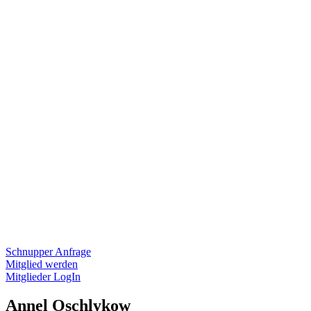
Schnupper Anfrage
Mitglied werden
Mitglieder LogIn
Annel Oschlykow