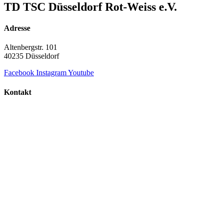
TD TSC Düsseldorf Rot-Weiss e.V.
Adresse
Altenbergstr. 101
40235 Düsseldorf
Facebook
Instagram
Youtube
Kontakt
+49 211 687 854 60
info@td-duesseldorf-rot-weiss.de
TD TSC Düsseldorf Rot-Weiss e.V.
© Copyright 2000 - 2026 | Alle Rechte vorbehalten.
Datenschutz
Impressum
Datenschutz
Impressum
Konzept · Design · Realisierung