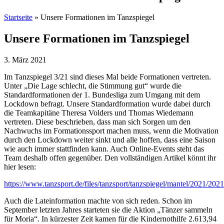
Startseite
»
Unsere Formationen im Tanzspiegel
Unsere Formationen im Tanzspiegel
3. März 2021
Im Tanzspiegel 3/21 sind dieses Mal beide Formationen vertreten.
Unter „Die Lage schlecht, die Stimmung gut“ wurde die
Standardformationen der 1. Bundesliga zum Umgang mit dem
Lockdown befragt. Unsere Standardformation wurde dabei durch
die Teamkapitäne Theresa Volders und Thomas Wiedemann
vertreten. Diese beschrieben, dass man sich Sorgen um den
Nachwuchs im Formationssport machen muss, wenn die Motivation
durch den Lockdown weiter sinkt und alle hoffen, dass eine Saison
wie auch immer stattfinden kann. Auch Online-Events steht das
Team deshalb offen gegenüber. Den vollständigen Artikel könnt ihr
hier lesen:
https://www.tanzsport.de/files/tanzsport/tanzspiegel/mantel/2021/2
Auch die Lateinformation machte von sich reden. Schon im
September letzten Jahres starteten sie die Aktion „Tänzer sammeln
für Moria“. In kürzester Zeit kamen für die Kindernothilfe 2.613,94