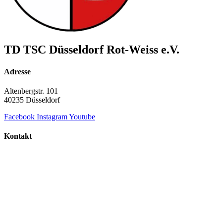
TD TSC Düsseldorf Rot-Weiss e.V.
Adresse
Altenbergstr. 101
40235 Düsseldorf
Facebook
Instagram
Youtube
Kontakt
+49 211 687 854 60
info@td-duesseldorf-rot-weiss.de
TD TSC Düsseldorf Rot-Weiss e.V.
© Copyright 2000 - 2026 | Alle Rechte vorbehalten.
Datenschutz
Impressum